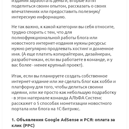
издания заработать деньги, вторые хотят
поделиться своим опытом, рассказать о своих
впечатлениях или предоставить полезную/
интересную информацию.
Не так важно, к какой категории вы себя относите,
трудно спорить с тем, что для
полнофункциональной работы блога или
новостного интернет-издания нужны ресурсы:
нужно регулярно продлевать хостинг и доменное
имя. (А еще платить копирайтерам, дизайнерам,
разработчикам, если вы работаете в команде, и у
вас более - менее крупный проект).
Итак, если вы планируете создать собственное
интернет-издание или же сделать блог как хобби и
платформу для того, чтобы делиться своими
идеями, или же просто как небольшую подработку
- в этом материале команда АЛЬФА Системс
расскажет о 5 способах монетизации новостного
портала или блога на 1С-Битрикс.
1. Объявления Google AdSense и РСЯ: оплата за
клик (PPC)