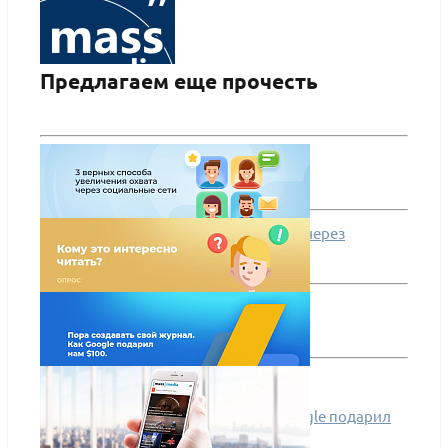
Предлагаем еще прочесть
АЛЬФА: Медиа — готовый информационный
портал, новостной портал, журнал, сайт СМИ
ПОДРОБНЕЕ
3 верных способа увеличения охвата через
социальные сети
Кому это интересно читать?
Пора создавать свой журнал. Как Google подарил
нам $100