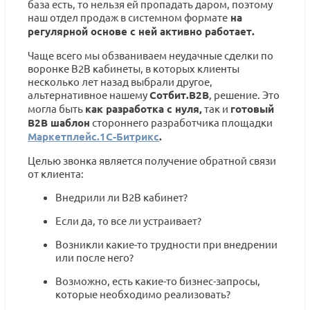
база есть, то нельзя ей пропадать даром, поэтому
наш отдел продаж в системном формате
на
регулярной основе с ней активно работает.
Чаще всего мы обзваниваем неудачные сделки по
воронке B2B кабинеты, в которых клиенты
несколько лет назад выбрали другое,
альтернативное нашему
Сотбит.B2B
, решение. Это
могла быть
как разработка с нуля,
так и
готовый
B2B шаблон
стороннего разработчика площадки
Маркетплейс.1С-Битрикс
.
Целью звонка является получение обратной связи
от клиента:
Внедрили ли B2B кабинет?
Если да, то все ли устраивает?
Возникли какие-то трудности при внедрении
или после него?
Возможно, есть какие-то бизнес-запросы,
которые необходимо реализовать?