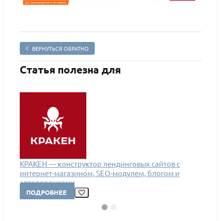
ВЕРНУТЬСЯ ОБРАТНО
Статья полезна для
КРАКЕН — конструктор лендинговых сайтов с
ХАМЕ
интернет-магазином, SEO-модулем, блогом и
ленди
автоворонками
«авт
ПОДРОБНЕЕ
ПО