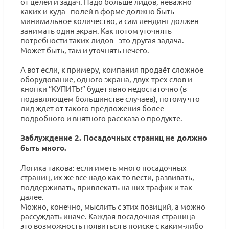
от целей и задач. Надо больше лидов, неважно
каких и куда - полей в форме должно быть
минимальное количество, а сам лендинг должен
занимать один экран. Как потом уточнять
потребности таких лидов - это другая задача.
Может быть, там и уточнять нечего.
А вот если, к примеру, компания продаёт сложное
оборудование, одного экрана, двух-трех слов и
кнопки “КУПИТЬ!” будет явно недостаточно (в
подавляющем большинстве случаев), потому что
лид ждет от такого предложения более
подробного и внятного рассказа о продукте.
Заблуждение 2. Посадочных страниц не должно
быть много.
Логика такова: если иметь много посадочных
страниц, их же все надо как-то вести, развивать,
поддерживать, привлекать на них трафик и так
далее.
Можно, конечно, мыслить с этих позиций, а можно
рассуждать иначе. Каждая посадочная страница -
это возможность появиться в поиске с каким-либо