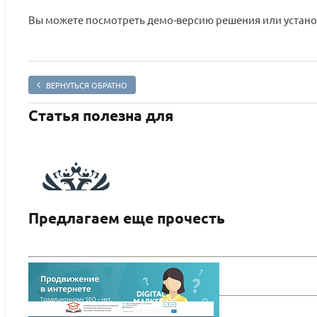
Вы можете посмотреть демо-версию решения или установит
ВЕРНУТЬСЯ ОБРАТНО
Статья полезна для
Предлагаем еще прочесть
SIMAI: Сайт управления делами – адаптивный с версией
для слабовидящих
ПОДРОБНЕЕ