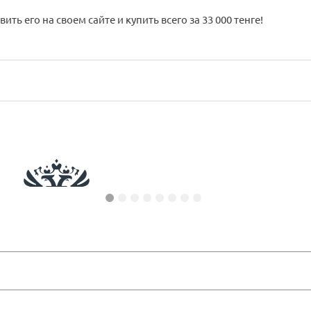
ь его на своем сайте и купить всего за 33 000 тенге!
SIMAI: Сайт кандидата в депутаты – адаптивный с версией
S
для слабовидящих
с
ПОДРОБНЕЕ