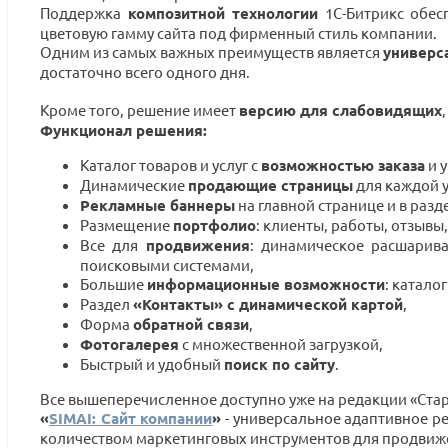
Поддержка
композитной технологии
1С-Битрикс обес
цветовую гамму сайта под фирменный стиль компании.
Одним из самых важных преимуществ является
универс
достаточно всего одного дня.
Кроме того, решение имеет
версию для слабовидящих
Функционал решения:
Каталог товаров и услуг с
возможностью заказа
и 
Динамические
продающие страницы
для каждой у
Рекламные баннеры
на главной странице и в разд
Размещение
портфолио
: клиенты, работы, отзывы,
Все для
продвижения
: динамическое расшарива
поисковыми системами,
Большие
информационные возможности
: катало
Раздел
«Контакты» с динамической картой
,
Форма
обратной связи
,
Фотогалерея
с множественной загрузкой,
Быстрый и удобный
поиск по сайту
.
Все вышеперечисленное доступно уже на редакции «Стар
«
SIMAI: Сайт компании
»
- универсальное адаптивное р
количеством маркетинговых инструментов для продвиже