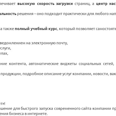
печивает
высокую скорость загрузки
страниц, а
центр на
альность
решения – оно подходит практически для любого напр
, а также
полный учебный курс
, который позволяет самостоят
уведомлением на электронную почту,
слуги,
елах,
ние контента, автоматические виджеты социальных сетей,
г продукции, подробное описание услуг компании, новости, ва
т»!
ешение для быстрого запуска современного сайта компании 
ния бизнеса в интернете.