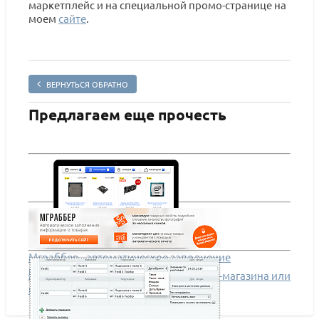
маркетплейс и на специальной промо-странице на
моем
сайте
.
ВЕРНУТЬСЯ ОБРАТНО
Предлагаем еще прочесть
Мграббер - автоматическое заполнение
информации о товарах
AdPar - гайд по наполнению интернет-магазина или
правило 90/10