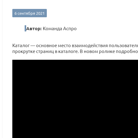
6 сентября 2021
Автор:
Команда Аспро
Каталог — основное место взаимодействия пользователя
прокрутке страниц в каталоге. В новом ролике подробн