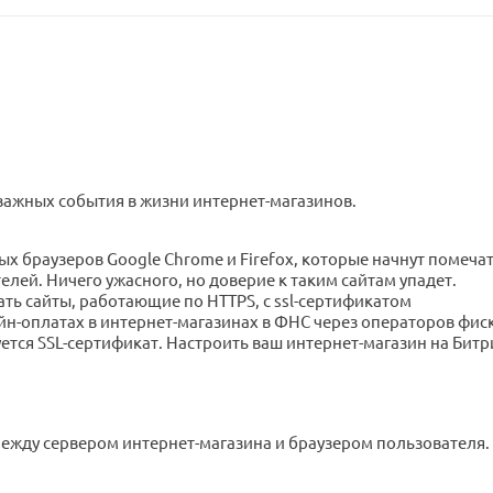
и важных события в жизни интернет-магазинов.
ых браузеров Google Chrome и Firefox, которые начнут помечат
лей. Ничего ужасного, но доверие к таким сайтам упадет.
ь сайты, работающие по HTTPS, с ssl-сертификатом
йн-оплатах в интернет-магазинах в ФНС через операторов фи
уется SSL-сертификат. Настроить ваш интернет-магазин на Битр
жду сервером интернет-магазина и браузером пользователя. В