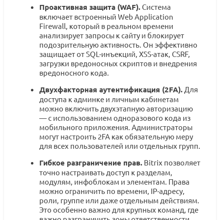
Проактивная защита (WAF).
Система
включает встроенный Web Application
Firewall, который в реальном времени
анализирует запросы к сайту и блокирует
подозрительную активность. Он эффективно
защищает от SQL-инъекций, XSS-атак, CSRF,
загрузки вредоносных скриптов и внедрения
вредоносного кода.
Двухфакторная аутентификация (2FA).
Для
доступа к админке и личным кабинетам
можно включить двухэтапную авторизацию
— с использованием одноразового кода из
мобильного приложения. Администраторы
могут настроить 2FA как обязательную меру
для всех пользователей или отдельных групп.
Гибкое разграничение прав.
Bitrix позволяет
точно настраивать доступ к разделам,
модулям, инфоблокам и элементам. Права
можно ограничить по времени, IP-адресу,
роли, группе или даже отдельным действиям.
Это особенно важно для крупных команд, где
важно разграничить зоны ответственности.