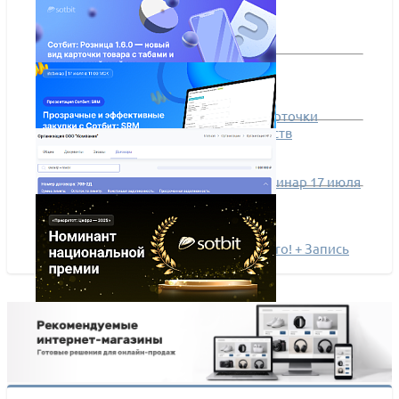
Сотбит: Розница 1.6.0 — новый вид карточки
товара с табами и группировкой свойств
Сотбит: SRM — Закупки без хаоса! Вебинар 17 июля
Новая редакция Сотбит: B2B портал Pro! + Запись
вебинара
Сотбит — номинант национальной премии
«Приоритет: Цифра — 2025»!