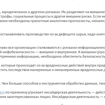
 юридическими и другими рисками. Их разделяют на внешние 
строфы, социальные процессы и другие внешние риски. Если 
мпании необходимы грамотные аналитики-прогнозисты, механи
 останавливать производство из-за дефицита сырья, надо име
днако все организации сталкиваются с рисками информационн
 инфобезопасности — внешнее и внутреннее. К внешним угроз
нутреннюю информацию, необходимо обеспечить безопасность 
, которые происходят из-за вредоносных действий внутри пре
тить последствия намеренных и ненамеренных вредоносных д
. Чем больше способов и инструментов обработки данных, тем
есу
по-прежнему угрожает инсайдерская деятельность — дейс
дения заинтересованным лицам. Инсайдерская деятельность 