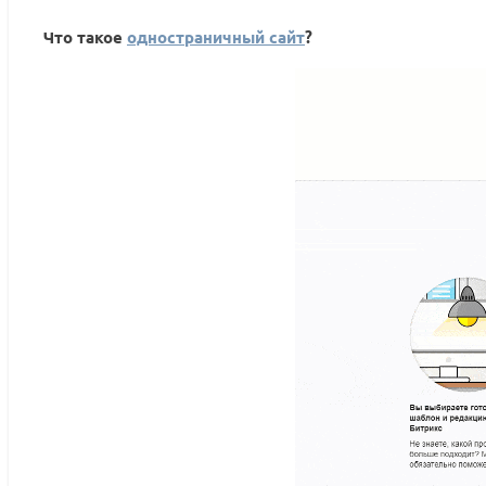
Что такое
одностраничный сайт
?