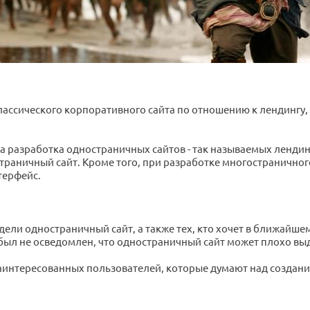
лассического корпоративного сайта по отношению к лендингу, 
 разработка одностраничных сайтов - так называемых лендинго
раничный сайт. Кроме того, при разработке многостраничного 
терфейс.
одели одностраничный сайт, а также тех, кто хочет в ближайш
был не осведомлен, что одностраничный сайт может плохо выда
аинтересованных пользователей, которые думают над создание