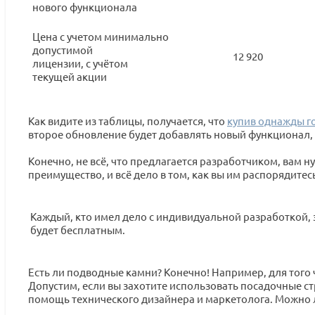
нового функционала
Цена с учетом минимально
допустимой
12 920
лицензии, с учётом
текущей акции
Как видите из таблицы, получается, что
купив однажды г
второе обновление будет добавлять новый функционал, 
Конечно, не всё, что предлагается разработчиком, вам 
преимущество, и всё дело в том, как вы им распорядитес
Каждый, кто имел дело с индивидуальной разработкой, зн
будет бесплатным.
Есть ли подводные камни? Конечно! Например, для тог
Допустим, если вы захотите использовать посадочные с
помощь технического дизайнера и маркетолога. Можно л