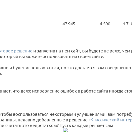
47 945
14 590
11 71
отовое решение
и запустив на нем сайт, вы будете не реже, че
который вы можете использовать на своем сайте.
нужно и будет использоваться, но это достается вам совершен
ь.
ает, что даже исправление ошибок в работе сайта иногда стоит 
о чтобы воспользоваться некоторыми улучшениями, вам потр
траницы, недавно добавленные в решение «
Классический инте
и считать это недостатком? Пусть каждый решает сам