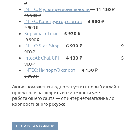
₽
INTEC: Мультирегиональность
—
11 130 ₽
15 900 ₽
INTEC: Конструктор сайтов
—
6 930 ₽
9 900 ₽
Корзина в 1 шаг
—
6 930 ₽
9 900 ₽
INTEC: StartShop
—
6 930 ₽
9
900 ₽
IntecAI: Chat GPT
—
4 130 ₽
5
900 ₽
INTEC: Импорт/Экспорт
—
4 130 ₽
5 900 ₽
Акция поможет выгодно запустить новый онлайн-
проект или расширить возможности уже
работающего сайта — от интернет-магазина до
корпоративного ресурса.
ВЕРНУТЬСЯ ОБРАТНО