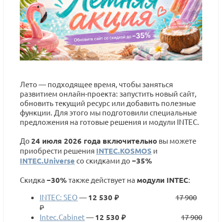
Лето — подходящее время, чтобы заняться
развитием онлайн-проекта: запустить новый сайт,
обновить текущий ресурс или добавить полезные
функции. Для этого мы подготовили специальные
предложения на готовые решения и модули INTEC.
До
24 июля 2026 года включительно
вы можете
приобрести решения
INTEC.KOSMOS
и
INTEC.Universe
со скидками до
−35%
Скидка
−30%
также действует на
модули INTEC
:
INTEC: SEO
—
12 530 ₽
17 900
₽
Intec.Cabinet
—
12 530 ₽
17 900