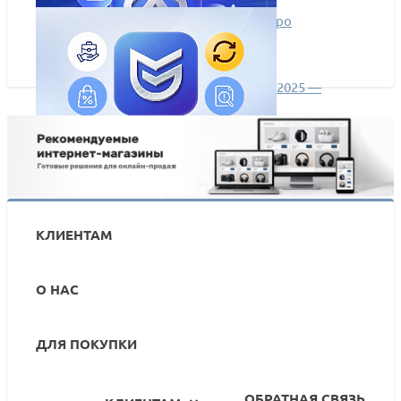
Лучшие сайты мая в #сделано_на_аспро
Обзор новинок Аспро: Лайтшоп. Май 2025 —
Апрель 2026
Аспро: Максимум 2.9.0: блок услуг, гибкое
управление НДС и улучшения карточки товара
КЛИЕНТАМ
О НАС
ДЛЯ ПОКУПКИ
ОБРАТНАЯ СВЯЗЬ