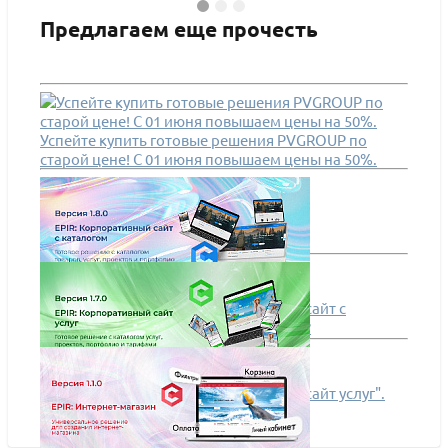
Предлагаем еще прочесть
EPIR: Интернет-магазин
EPIR:
ПОДРОБНЕЕ
ПО
Успейте купить готовые решения PVGROUP по
старой цене! С 01 июня повышаем цены на 50%.
Обновление – "EPIR: Корпоративный сайт с
каталогом". Что нового в версии 1.8.0?
Обновление – "EPIR: Корпоративный сайт услуг".
Что нового в версии 1.7.0?