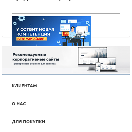
Сотбит: Мультирегиональность
Сотби
rss
ПОДРОБНЕЕ
ПО
Новый статус Сотбит – 1С: Франчайзинг
КЛИЕНТАМ
О НАС
ДЛЯ ПОКУПКИ