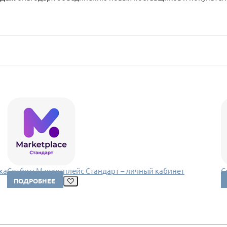
ка
Сотбит: Маркетплейс Стандарт – личный кабинет
С
поставщика
ПОДРОБНЕЕ