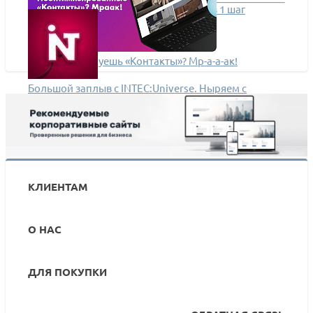
От ненависти до любви: как корзина в 1 шаг
увеличит ваши продажи
Не оптимизируешь «Контакты»? Мр-а-а-ак!
Большой заплыв с INTEC:Universe. Ныряем с
головой в кейс ватерпольного клуба ЮГРА
КЛИЕНТАМ
О НАС
ДЛЯ ПОКУПКИ