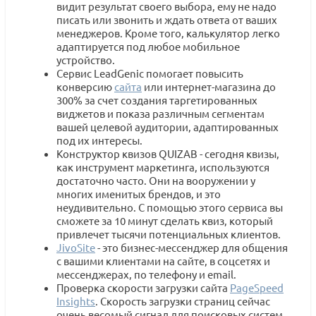
видит результат своего выбора, ему не надо
писать или звонить и ждать ответа от ваших
менеджеров. Кроме того, калькулятор легко
адаптируется под любое мобильное
устройство.
Сервис LeadGenic помогает повысить
конверсию
сайта
или интернет-магазина до
300% за счет создания таргетированных
виджетов и показа различным сегментам
вашей целевой аудитории, адаптированных
под их интересы.
Конструктор квизов QUIZAB - сегодня квизы,
как инструмент маркетинга, используются
достаточно часто. Они на вооружении у
многих именитых брендов, и это
неудивительно. С помощью этого сервиса вы
сможете за 10 минут сделать квиз, который
привлечет тысячи потенциальных клиентов.
JivoSite
- это бизнес-мессенджер для общения
с вашими клиентами на сайте, в соцсетях и
мессенджерах, по телефону и email.
Проверка скорости загрузки сайта
PageSpeed
Insights
. Скорость загрузки страниц сейчас
очень весомый сигнал для поисковых систем.