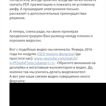
скачать PDF презентацию и показать ее условному
шефу. А пришедшее электронное письмо
расскажет о дополнительных преимуществах
решения.
А теперь, смеха ради, на своих примерах
продемонстрируем Вам разницу между плохим и
хорошим видосом.
Вот с подобных видео мы начинали. Январь 2016
года по модулю
«SEO умного фильтра»
(да
простите нас):
www.youtube.com/watch?
v=POwdyF5mqJs&amp;t=1s
. Обратите внимание на
дизлайки и негативные комментарии к видео. Да,
именно так мы учились делать видеоконтент.
А вот уже наше свежее видео совершенно иного
формата: