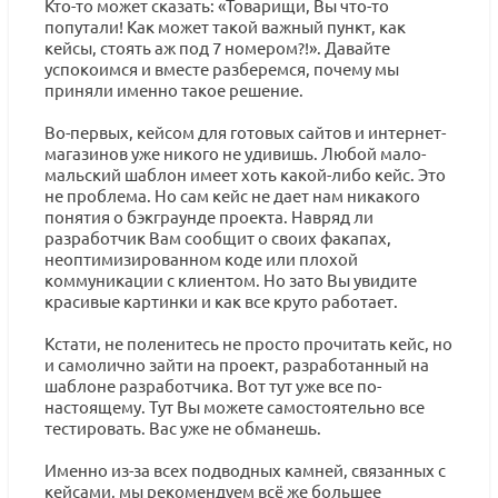
Кто-то может сказать: «Товарищи, Вы что-то
попутали! Как может такой важный пункт, как
кейсы, стоять аж под 7 номером?!». Давайте
успокоимся и вместе разберемся, почему мы
приняли именно такое решение.
Во-первых, кейсом для готовых сайтов и интернет-
магазинов уже никого не удивишь. Любой мало-
мальский шаблон имеет хоть какой-либо кейс. Это
не проблема. Но сам кейс не дает нам никакого
понятия о бэкграунде проекта. Навряд ли
разработчик Вам сообщит о своих факапах,
неоптимизированном коде или плохой
коммуникации с клиентом. Но зато Вы увидите
красивые картинки и как все круто работает.
Кстати, не поленитесь не просто прочитать кейс, но
и самолично зайти на проект, разработанный на
шаблоне разработчика. Вот тут уже все по-
настоящему. Тут Вы можете самостоятельно все
тестировать. Вас уже не обманешь.
Именно из-за всех подводных камней, связанных с
кейсами, мы рекомендуем всё же большее