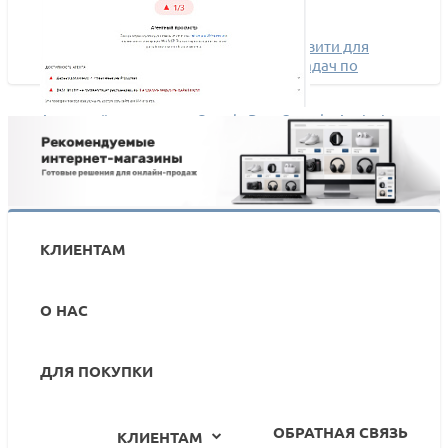
Новинка на Маркетплейс. Новое активити для
бизнес-процессов Битрикс24: поиск задач по
заданным условиям
Агентный просмотр в Google PageSpeed с Apriori
Оптимайзер
КЛИЕНТАМ
О НАС
ДЛЯ ПОКУПКИ
ОБРАТНАЯ СВЯЗЬ
КЛИЕНТАМ