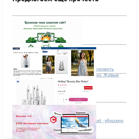
Scoder: Инструменты интернет-магазина
(поделиться корзиной, поиск по артикулу и др.)
ПОДРОБНЕЕ
Вражеские танки захватили сайт: как оживить
продажу с помощью модуля «Анимации. Живые
акции»
ai-dressie
Листание в решении Apriori EcomMarket - убираем
критическую точку пути клиента