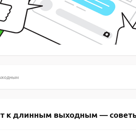
 выходным
айт к длинным выходным — советы