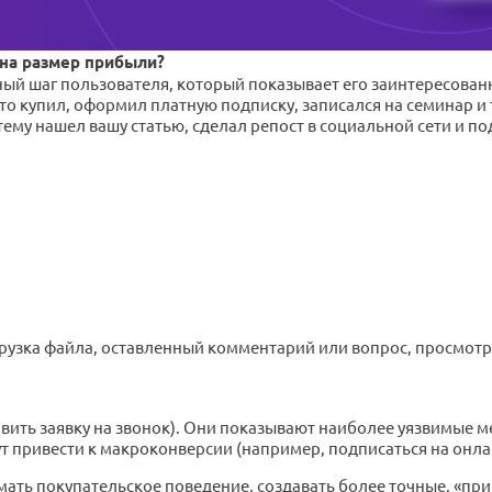
 на размер прибыли?
 шаг пользователя, который показывает его заинтересованно
о купил, оформил платную подписку, записался на семинар и т
ему нашел вашу статью, сделал репост в социальной сети и по
зка файла, оставленный комментарий или вопрос, просмотр нес
ить заявку на звонок). Они показывают наиболее уязвимые ме
 привести к макроконверсии (например, подписаться на онла
ать покупательское поведение, создавать более точные, «п