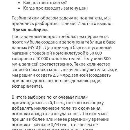
Как поставить метку?
Когда производить замену цен?
Разбив таким образом задачу на подпункты, мы
принялись разбираться с ними. И вот что вышло.
Время выборки.
Поставленный вопрос требовал эксперимента,
поэтому была создана и заполнена таблица в базе
данных MYSQL. Для примера был взят условный
магазин с товарной номенклатурой в 50 000
товаров и с 10 000 пользователей. Получили 500
млн. записей соответственно. Такое количество
записей нам показалось не очень внушительным, и
мы решили создать 2.5 млрд записей (создавать
пришлось долго, но чего не сделаешь ради
эксперимента).
В итоге выборка по ключевым полям
производилась за 0,1 сек., но если в выборку
добавлять неключевое поле, то окончания
выборки дождаться не удавалось. По итогу мы
пришли к более или менее разумному времени
выборки – меньше 0,04 сек., что совсем не
отражается на загрузке страницы, а для