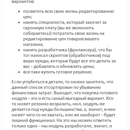
вариантов:
посвятить всю свою жизнь редактированию
цен;
нанять специалиста, который захочет за
скромную плату (вы же экономить
собираетесь!) потратить свою жизнь на
редактирование цен товаров вашего
магазина;
нанять разработчика (фрилансера), что бы
тот написал скриптов (обработчиков) под
ваши нужды, которые будут все это делать за
вас – добавлять и обновлять цены;
все-таки купить готовое решение.
Если углубиться в детали, то можно заметить, что
данный список отсортирован по убыванию
финансовых затрат. Выходит, что покупка готового
модуля – это и есть самый выгодный вариант. Кто-
то может резонно возразить, мол, модуль же
делается под нужды большинства, а, значит, в нем
может чего-то не хватать, или же наоборот – будет
лишний функционал. На это мы можем ответить
только одно – мы модуль разработали, значит, и