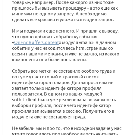
товары», например. После каждого из них тоже
пришлось бы вызывать процедуру – а это еще как
минимум по одному запросу. А необходимо
сделать все красиво и уложиться в один запрос.
И мы подумали еще немного. И пришли к выводу,
что нужно добавить обработку события
«
OnEndBufferContent
» модуля «main». В данном
событии у нас находится весь html страницы со
всеми нашими метками, и уже не важно, из какого
компонента они были поставлены.
Собрать все метки не составило особого труда и
вот уже у нас готовый и красивый список
идентификаторов товаров. Для запроса нам не
хватает только идентификатора профиля
пользователя. В одном из наших модулей
sotbit.client была уже реализована возможность
выборки профиля, после чего идентификатор
профиля записывается в сессию. Получить его в
модуле также не составляет труда.
Не забыли мы и про то, что в исходной задаче у нас
что-то говорилось про необходимость учитывать