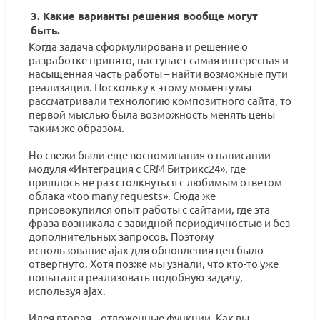
3. Какие варианты решения вообще могут
быть.
Когда задача сформулирована и решение о
разработке принято, наступает самая интересная и
насыщенная часть работы – найти возможные пути
реализации. Поскольку к этому моменту мы
рассматривали технологию композитного сайта, то
первой мыслью была возможность менять цены
таким же образом.
Но свежи были еще воспоминания о написании
модуля «Интеграция с CRM Битрикс24», где
пришлось не раз столкнуться с любимым ответом
облака «too many requests». Сюда же
присовокупился опыт работы с сайтами, где эта
фраза возникала с завидной периодичностью и без
дополнительных запросов. Поэтому
использование ajax для обновления цен было
отвергнуто. Хотя позже мы узнали, что кто-то уже
попытался реализовать подобную задачу,
используя ajax.
Идея вторая – отложенные функции. Как вы