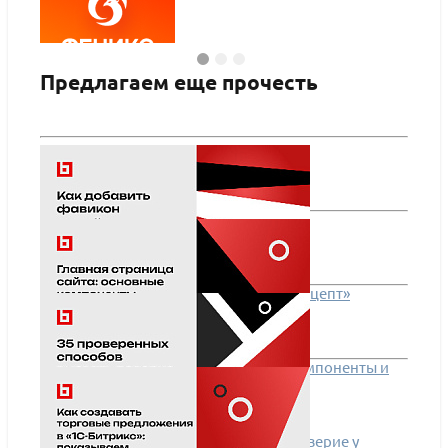
Предлагаем еще прочесть
ФЕНИКС — безлимитный конструктор интернет-
КРАКЕ
магазинов с возможностью создавать
интер
нешаблонные лендинги
авто
ПОДРОБНЕЕ
ПО
Как добавить фавикон на сайт от «Концепт»
Главная страница сайта: основные компоненты и
принципы оформления
35 проверенных способов вызвать доверие у