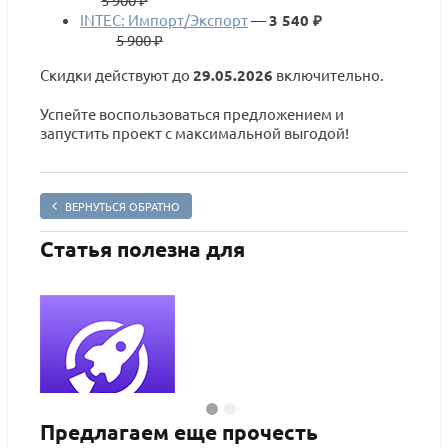
INTEC: Импорт/Экспорт
—
3 540 ₽
5 900 ₽
Скидки действуют до
29.05.2026
включительно.
Успейте воспользоваться предложением и
запустить проект с максимальной выгодой!
ВЕРНУТЬСЯ ОБРАТНО
Статья полезна для
Предлагаем еще прочесть
INTEC.KOSMOS - готовый интернет-магазин на «1С-
Intec