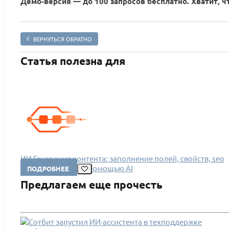
Демо-версия — до 100 запросов бесплатно. Хватит, ч
ВЕРНУТЬСЯ ОБРАТНО
Статья полезна для
ИИ Генерация контента: заполнение полей, свойств, seo
для инфоблоков с помощью AI
ПОДРОБНЕЕ
Предлагаем еще прочесть