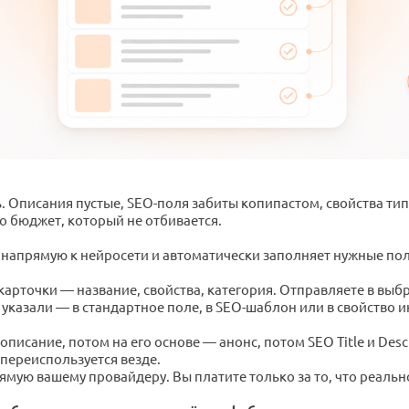
ль. Описания пустые, SEO-поля забиты копипастом, свойства т
о бюджет, который не отбивается.
 напрямую к нейросети и автоматически заполняет нужные по
карточки — название, свойства, категория. Отправляете в выбр
 указали — в стандартное поле, в SEO-шаблон или в свойство 
писание, потом на его основе — анонс, потом SEO Title и Des
переиспользуется везде.
ямую вашему провайдеру. Вы платите только за то, что реальн