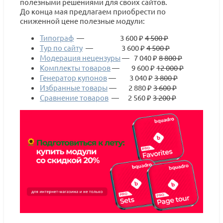
полезными решениями для своих сайтов.
До конца мая предлагаем приобрести по
сниженной цене полезные модули:
Типограф
— 3 600 ₽
4 500 ₽
Тур по сайту
— 3 600 ₽
4 500 ₽
Модерация нецензуры
— 7 040 ₽
8 800 ₽
Комплекты товаров
— 9 600 ₽
12 000 ₽
Генератор купонов
— 3 040 ₽
3 800 ₽
Избранные товары
— 2 880 ₽
3 600 ₽
Сравнение товаров
— 2 560 ₽
3 200 ₽