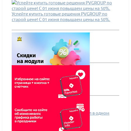
ПОДРОБНЕЕ
ПО
Успейте купить готовые решения PVGROUP по
старой цене! С 01 июня повышаем цены на 50%.
Скидки на модули. Май 2026
Избранное на сайте - весь функционал в одном
модуле