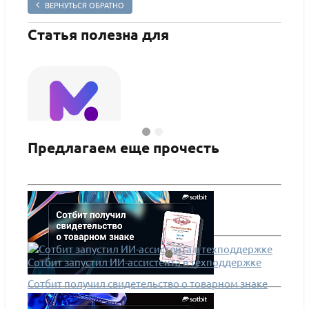
ВЕРНУТЬСЯ ОБРАТНО
Статья полезна для
Предлагаем еще прочесть
Сотбит: Маркетплейс Старт – личный кабинет
Сотби
поставщика
ПОДРОБНЕЕ
ПО
Сотбит запустил ИИ-ассистента в техподдержке
Сотбит получил свидетельство о товарном знаке